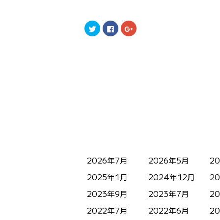
ク
Facebook
ク
リ
で
リ
ッ
共
ッ
ク
有
ク
し
す
し
て
る
て
Twitter
に
Google+
で
は
で
共
ク
共
有
リ
有
(新
ッ
(新
し
ク
し
い
し
い
ウ
て
ウ
ィ
く
ィ
ン
だ
ン
ド
さ
ド
ウ
い
ウ
で
(新
で
開
し
開
き
い
き
ま
ウ
ま
す)
ィ
す)
2026年7月
2026年5月
2
ン
ド
ウ
2025年1月
2024年12月
2
で
開
2023年9月
き
2023年7月
2
ま
す)
2022年7月
2022年6月
2