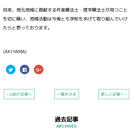
将来、地元地域に貢献する作業療法士・理学療法士が育つこと
を切に願い、地域活動は今後とも学校をあげて取り組んでいけ
たらと思っております。
(AKIYAMA)
ク
Facebook
ク
リ
で
リ
ッ
共
ッ
ク
有
ク
し
す
し
て
る
て
Twitter
に
Google+
で
は
で
‹ 以前の記事へ
一覧をみる
新しい記事へ ›
共
ク
共
有
リ
有
(新
ッ
(新
し
ク
し
い
し
い
ウ
て
ウ
過去記事
ィ
く
ィ
ン
だ
ン
ド
さ
ド
ウ
い
ウ
で
(新
で